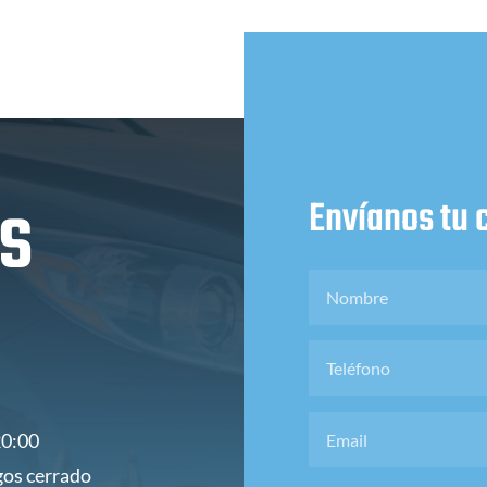
os
Envíanos tu 
20:00
os cerrado