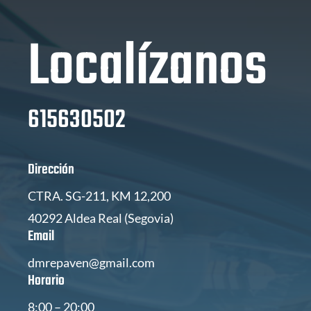
Localízanos
615630502
Dirección
CTRA. SG-211, KM 12,200
40292 Aldea Real (Segovia)
Email
dmrepaven@gmail.com
Horario
8:00 – 20:00