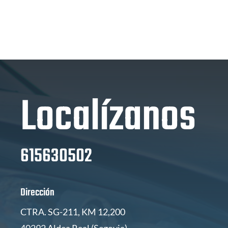
Localízanos
615630502
Dirección
CTRA. SG-211, KM 12,200
40292 Aldea Real (Segovia)